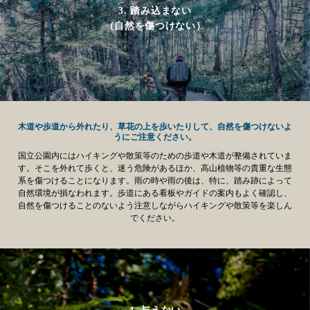
3. 踏み込まない
（自然を傷つけない）
木道や歩道から外れたり、草花の上を歩いたりして、自然を傷つけないよ
うにご注意ください。
国立公園内にはハイキングや散策等のための歩道や木道が整備されていま
す。そこを外れて歩くと、迷う危険があるほか、高山植物等の貴重な生態
系を傷つけることになります。雨の時や雨の後は、特に、踏み跡によって
自然環境が損なわれます。歩道にある看板やガイドの案内もよく確認し、
自然を傷つけることのないよう注意しながらハイキングや散策等を楽しん
でください。