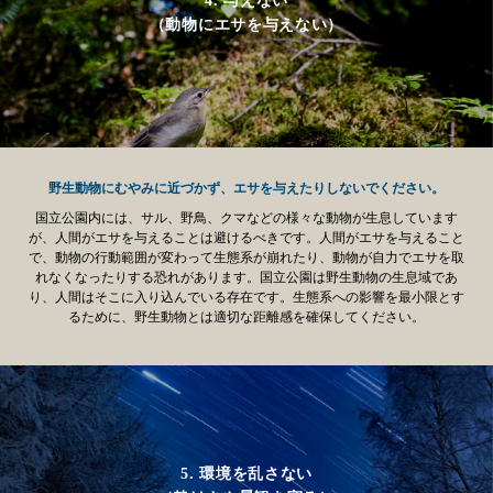
4. 与えない
（動物にエサを与えない）
野生動物にむやみに近づかず、エサを与えたりしないでください。
国立公園内には、サル、野鳥、クマなどの様々な動物が生息しています
が、人間がエサを与えることは避けるべきです。人間がエサを与えること
で、動物の行動範囲が変わって生態系が崩れたり、動物が自力でエサを取
れなくなったりする恐れがあります。国立公園は野生動物の生息域であ
り、人間はそこに入り込んでいる存在です。生態系への影響を最小限とす
るために、野生動物とは適切な距離感を確保してください。
5. 環境を乱さない