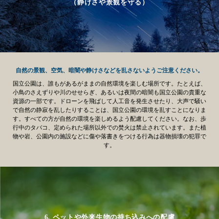
（静けさや景観を守る）
自然の景観、空気、暗闇や静けさなどを乱さないようご注意ください。
国立公園は、誰もがあるがままの自然環境を楽しむ場所です。たとえば、
小鳥のさえずりや川のせせらぎ、あるいは夜間の暗闇も国立公園の貴重な
資源の一部です。ドローンを飛ばして人工音を発生させたり、大声で騒い
で自然の静寂を乱したりすることは、国立公園の環境を乱すことになりま
す。すべての方が自然の環境を楽しめるよう配慮してください。なお、歩
行中のタバコ、定められた場所以外での焚火は禁止されています。また植
物や岩、公園内の施設などに傷や落書きをつける行為は器物損壊の犯罪で
す。
6. ペットや外来生物の持ち込みへの配慮