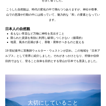
を頂く場でした。
こうした自然観は、時代の変化の中で薄れつつありますが、神社や祭事、
山での意識や行動の中には残っていて、魅力的な「和」の要素となってい
ます。
日本人の自然観
名もない草花など万物に神性を見出すこと
限られた資源を有効に利用し破壊しつくさない（循環的）
地震、風水の災禍が多く、畏敬・畏怖すべきものと捉える
19 世紀後半に宣教師ウォルター・ウェストンが訪れ、この地域を「日本ア
ルプス」として世界に紹介しました。それがきっかけとなり、狩猟や信仰
目的ではなく、登ること自体を目的とする登山が日本でも普及しました。
大切にしていること