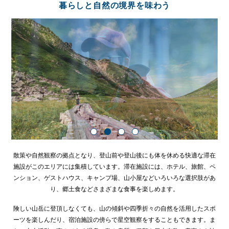
暮らしと自然の境界を味わう
散策や自然観察の拠点となり、登山前や登山後にも体を休める快適な滞在
施設がこのエリアには集積しています。滞在施設には、ホテル、旅館、ペ
ンション、ゲストハウス、キャンプ場、山小屋などいろいろな選択肢があ
り、郷土食などさまざまな食事を楽しめます。
険しい山岳に登頂しなくても、山の傾斜や四季折々の自然を活用したスポ
ーツを楽しんだり、宿泊施設の傍らで星空観察をすることもできます。ま