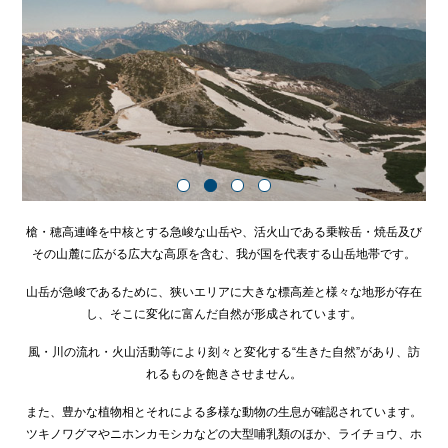
槍・穂高連峰を中核とする急峻な山岳や、活火山である乗鞍岳・焼岳及び
その山麓に広がる広大な高原を含む、我が国を代表する山岳地帯です。
山岳が急峻であるために、狭いエリアに大きな標高差と様々な地形が存在
し、そこに変化に富んだ自然が形成されています。
風・川の流れ・火山活動等により刻々と変化する“生きた自然”があり、訪
れるものを飽きさせません。
また、豊かな植物相とそれによる多様な動物の生息が確認されています。
ツキノワグマやニホンカモシカなどの大型哺乳類のほか、ライチョウ、ホ