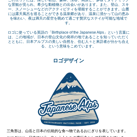
このエリアには、険しい岩山、森林、渓谷、高原と、多様でダイナミック
な景観が見られ、希少な動植物との出会いがあります。また、登山、スキ
ー、スノーシューなどのアクティビティを堪能することができます。山麓
には露天風呂を巡ることができる温泉郷があり、温泉に浸かって山の恵み
を味わい、夜は満天の星空を眺めて過ごす贅沢なステイが可能な地域で
す。
ロゴに使っている英語の「Birthplace of the Japanese Alps」という言葉に
は、この地域が、日本の登山文化の発祥の地であることを知っていただく
とともに、日本アルプスの美しい自然を、住む人々と来訪者が分かち合え
る、という意味をこめています。
ロゴデザイン
三角形は、山岳と日本の伝統的な食べ物であるおにぎりを表しています。