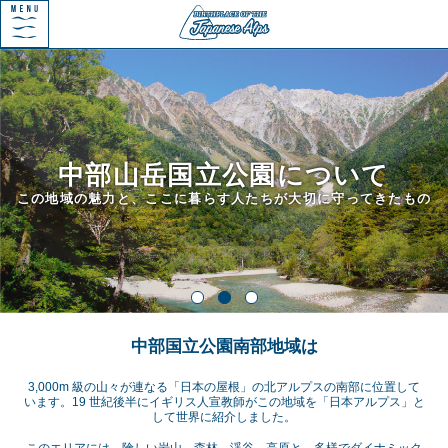
中部山岳国立公園について
この地域の魅力と、ここに暮らす人たちが大切に守ってきたもの
中部国立公園南部地域は
3,000m 級の山々が連なる「日本の屋根」の北アルプスの南部に位置して
います。19 世紀後半にイギリス人宣教師がこの地域を「日本アルプス」と
して世界に紹介しました。