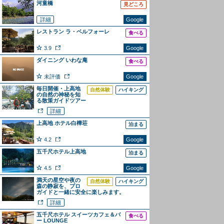
河童橋
見どころ
詳細
Google
レストラン ラ・ベルフォーレ
食べる
3.9
Google
ダイニング いわな庵
食べる
未評価
Google
毎日開催・上高地
自然体験
ハイキング
の自然の神秘を知
る散策ガイドツアー
詳細
上高地 ホテル白樺荘
泊まる
4.2
Google
五千尺ホテル上高地
泊まる
4.5
Google
満天の星空や夜の
自然体験
ハイキング
森の静寂を、プロ
ガイドと一緒に安全に楽しみます。
詳細
五千尺ホテル スイーツカフェ＆バ
食べる
ー LOUNGE