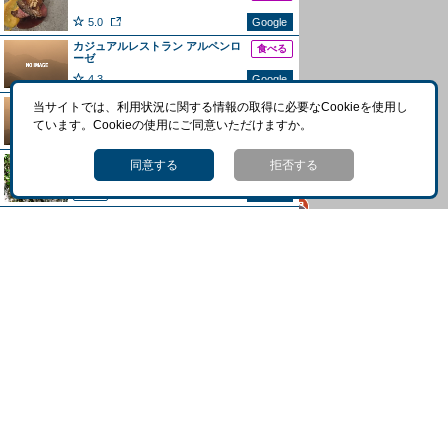
5.0
Google
カジュアルレストラン アルペンロ
食べる
ーゼ
4.3
Google
フランス料理 ダイニングルーム
当サイトでは、利用状況に関する情報の取得に必要なCookieを使用し
食べる
ています。Cookieの使用にご同意いただけますか。
5.0
Google
ウェストン碑
見どころ
同意する
拒否する
詳細
Google
小梨平食堂
食べる
4.0
Google
レストラン ラ・リヴィエール
食べる
4.6
Google
香風音
食べる
3.7
Google
上高地ルミエスタホテル
泊まる
4.2
Google
日本アルプス観光 森のリゾート小
泊まる