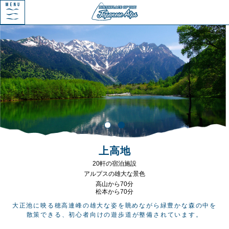
上高地
20軒の宿泊施設
アルプスの雄大な景色
高山から70分
松本から70分
大正池に映る穂高連峰の雄大な姿を眺めながら緑豊かな森の中を
散策できる、初心者向けの遊歩道が整備されています。