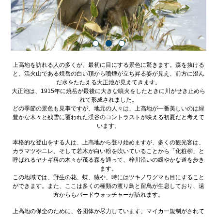
上高地を訪れる人の多くが、最初に目にする景色に驚きます。森を抜ける
と、活火山である焼岳の白い頂から噴煙が立ち昇る姿が見え、前方に澄ん
だ水をたたえる大正池が見えてきます。
大正池は、1915年に焼岳が最後に大きな噴火をしたときに川がせき止めら
れて形成されました。
どの季節の景色も見事ですが、地元の人々は、上高地が一番美しいのは緑
豊かな木々と残雪に覆われた渓谷のコントラストが映える初夏だと考えて
います。
本格的な登山をする人は、上高地から登り始めますが、多くの観光客は、
カラマツやニレ、そして若木が白い粉を吹いていることから「化粧柳」と
呼ばれるヤナギ科の木々が茂る森を通って、梓川沿いの緩やかな道を歩き
ます。
この地域では、野生の花、蝶、猿や、時にはツキノワグマも目にすること
ができます。また、ここは多くの種類の渡り鳥と留鳥が生息しており、遠
方からもバードウォッチャーが訪れます。
上高地の保全のために、各団体が尽力しています。マイカー規制がされて