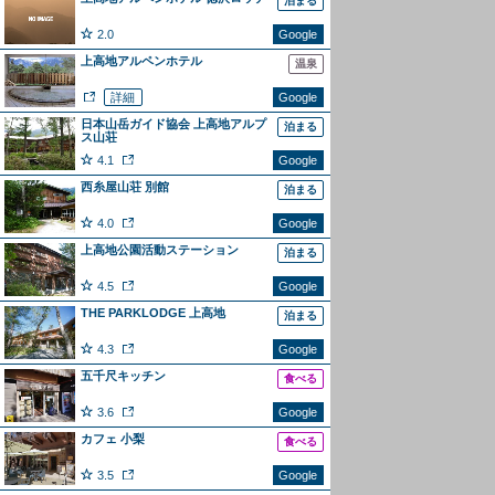
泊まる
2.0
Google
上高地アルペンホテル
温泉
詳細
Google
日本山岳ガイド協会 上高地アルプ
泊まる
ス山荘
4.1
Google
西糸屋山荘 別館
泊まる
4.0
Google
上高地公園活動ステーション
泊まる
4.5
Google
THE PARKLODGE 上高地
泊まる
4.3
Google
五千尺キッチン
食べる
3.6
Google
カフェ 小梨
食べる
3.5
Google