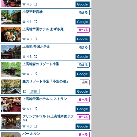
4.5
Google
小梨平野営場
泊まる
4.1
Google
上高地帝国ホテル あずさ庵
食べる
4.3
Google
上高地 帝国ホテル
泊まる
4.3
Google
上高地森のリゾート小梨
泊まる
4.5
Google
森のリゾート小梨「小梨の湯」
温泉
詳細
Google
上高地帝国ホテル レストラン
食べる
4.1
Google
グリンデルワルト(上高地帝国ホテ
食べる
ル)
4.3
Google
バー ホルン
食べる