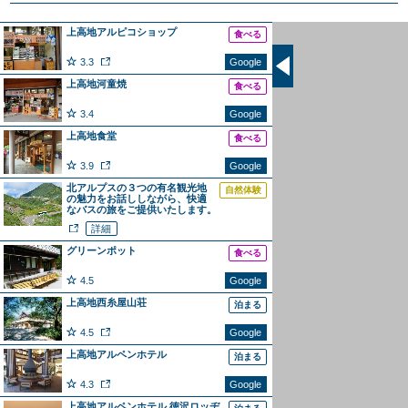
上高地アルピコショップ
食べる
3.3
Google
上高地河童焼
食べる
3.4
Google
上高地食堂
食べる
3.9
Google
北アルプスの３つの有名観光地
自然体験
の魅力をお話ししながら、快適
なバスの旅をご提供いたします。
詳細
グリーンポット
食べる
4.5
Google
上高地西糸屋山荘
泊まる
4.5
Google
上高地アルペンホテル
泊まる
4.3
Google
上高地アルペンホテル 徳沢ロッヂ