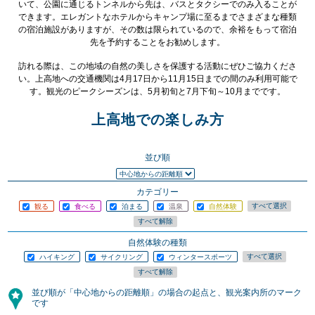
いて、公園に通じるトンネルから先は、バスとタクシーでのみ入ることが
できます。エレガントなホテルからキャンプ場に至るまでさまざまな種類
の宿泊施設がありますが、その数は限られているので、余裕をもって宿泊
先を予約することをお勧めします。
訪れる際は、この地域の自然の美しさを保護する活動にぜひご協力くださ
い。上高地への交通機関は4月17日から11月15日までの間のみ利用可能で
す。観光のピークシーズンは、5月初旬と7月下旬～10月までです。
上高地での楽しみ方
並び順
カテゴリー
観る
食べる
泊まる
温泉
自然体験
自然体験の種類
ハイキング
サイクリング
ウィンタースポーツ
並び順が「中心地からの距離順」の場合の起点と、観光案内所のマーク
です