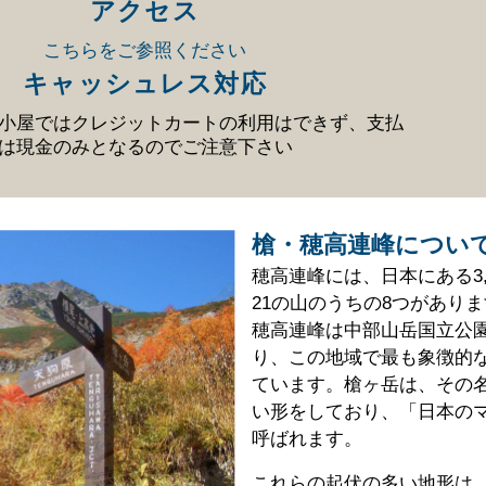
アクセス
こちらをご参照ください
キャッシュレス対応
小屋ではクレジットカートの利用はできず、支払
は現金のみとなるのでご注意下さい
槍・穂高連峰につい
穂高連峰には、日本にある3,
21の山のうちの8つがあり
穂高連峰は中部山岳国立公
り、この地域で最も象徴的
ています。槍ヶ岳は、その
い形をしており、「日本の
呼ばれます。
これらの起伏の多い地形は