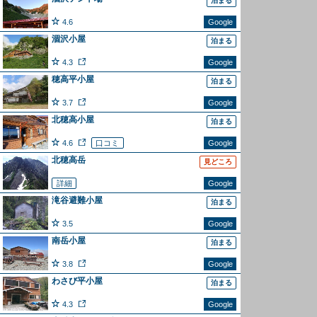
泊まる
4.6
Google
涸沢小屋
泊まる
4.3
Google
穂高平小屋
泊まる
3.7
Google
北穂高小屋
泊まる
4.6
口コミ
Google
北穂高岳
見どころ
詳細
Google
滝谷避難小屋
泊まる
3.5
Google
南岳小屋
泊まる
3.8
Google
わさび平小屋
泊まる
4.3
Google