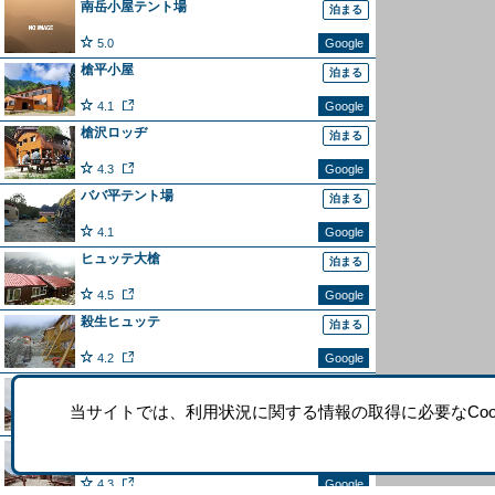
南岳小屋テント場
泊まる
5.0
Google
槍平小屋
泊まる
4.1
Google
槍沢ロッヂ
泊まる
4.3
Google
ババ平テント場
泊まる
4.1
Google
ヒュッテ大槍
泊まる
4.5
Google
殺生ヒュッテ
泊まる
4.2
Google
槍ヶ岳山荘 テント場
泊まる
当サイトでは、利用状況に関する情報の取得に必要なCook
4.2
Google
槍ヶ岳山荘
泊まる
4.3
Google