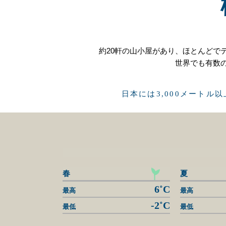
約20軒の山小屋があり、ほとんどで
世界でも有数
日本には3,000メートル
春
夏
6˚C
最高
最高
-2˚C
最低
最低