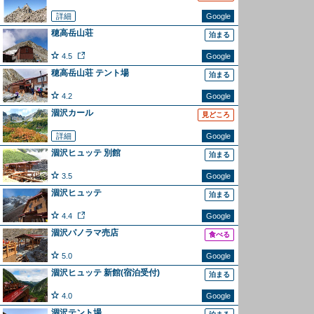
詳細
Google
穂高岳山荘
泊まる
4.5
Google
穂高岳山荘 テント場
泊まる
4.2
Google
涸沢カール
見どころ
詳細
Google
涸沢ヒュッテ 別館
泊まる
3.5
Google
涸沢ヒュッテ
泊まる
4.4
Google
涸沢パノラマ売店
食べる
5.0
Google
涸沢ヒュッテ 新館(宿泊受付)
泊まる
4.0
Google
涸沢テント場