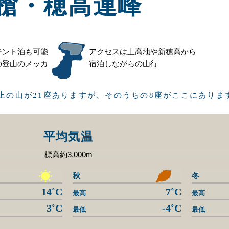
槍・穂高連峰
テント泊も可能
アクセスは上高地や新穂高から
の登山のメッカ
宿泊しながらの山行
以上の山が21座ありますが、そのうちの8座がここにありま
平均気温
標高約3,000m
秋
冬
14˚C
7˚C
最高
最高
3˚C
-4˚C
最低
最低