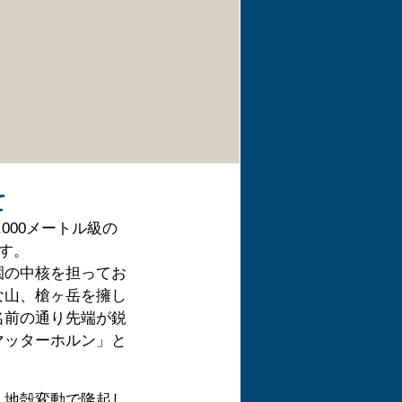
て
000メートル級の
ます。
園の中核を担ってお
な山、槍ヶ岳を擁し
名前の通り先端が鋭
マッターホルン」と
、地殻変動で隆起し