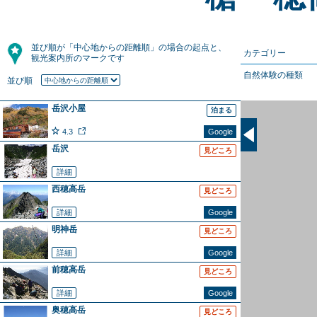
並び順が「中心地からの距離順」の場合の起点と、
カテゴリー
観光案内所のマークです
自然体験の種類
並び順
岳沢小屋
泊まる
4.3
Google
岳沢
見どころ
詳細
西穂高岳
見どころ
詳細
Google
明神岳
見どころ
詳細
Google
前穂高岳
見どころ
詳細
Google
奥穂高岳
見どころ