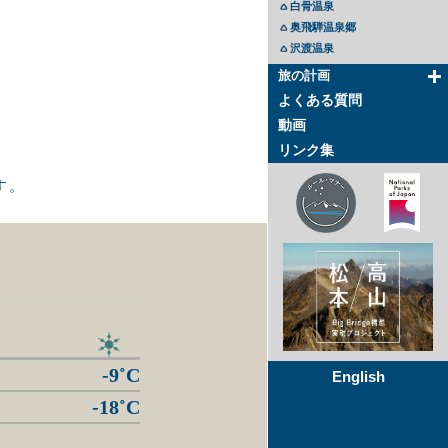
白骨温泉
奥飛騨温泉郷
沢渡温泉
旅の計画
よくある質問
動画
リンク集
す。
-9˚C
English
-18˚C