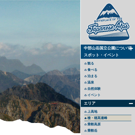
中部山岳国立公園について
スポット・イベント
観る
食べる
泊まる
温泉
自然体験
イベント
エリア
上高地
槍・穂高連峰
乗鞍高原
乗鞍岳